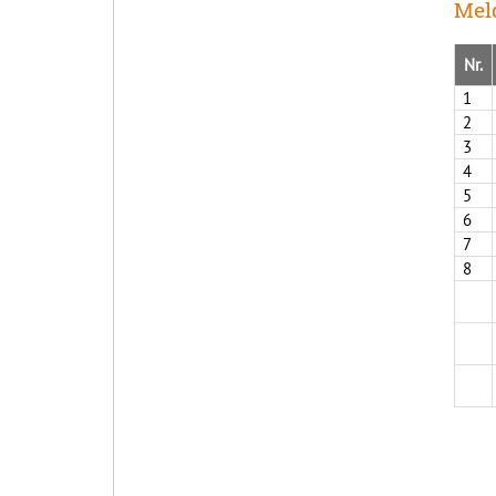
Meld
Nr.
1
2
3
4
5
6
7
8