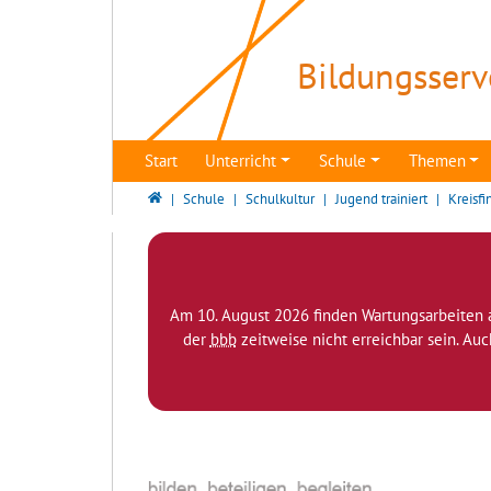
Direkt zur Hauptnavigation springen
Direkt zum Inhalt springen
Bildungsserv
Start
Unterricht
Schule
Themen
Bildungsserver Berlin - Brandenburg
Schule
Schulkultur
Jugend trainiert
Kreisfi
Am 10. August 2026 finden Wartungsarbeiten 
der
bbb
zeitweise nicht erreichbar sein. Au