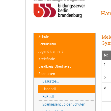
Han
Meld
Schule
Gym
Schulkultur
Jugend trainiert
Nr.
Kreisfinale
1
Landkreis Oberhavel
Sportarten
2
Basketball
3
Handball
Fußball
Sparkassencup der Schulen