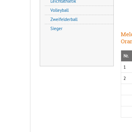
Leichtathletik
Volleyball
Zweifelderball
Sieger
Meld
Ora
Nr.
1
2