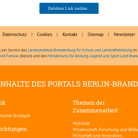
Uwe Peter / RSA Neuruppin
Datenschutz
|
Cookies
|
Kontakt
|
Sitemap
|
Newsletter
t ein Service des
Landesinstituts Brandenburg für Schule und Lehrkräftebildung
im 
und Familie
(Berlin) und des
Ministeriums für Bildung, Jugend und Sport Land Bra
INHALTE DES PORTALS BERLIN-BRAN
tik
Themen der
Zusammenarbeit
nsame Strategie
Mobilität
ichtungen
Wissenschaft, Forschung und Bild
Wirtschaft und Innovation