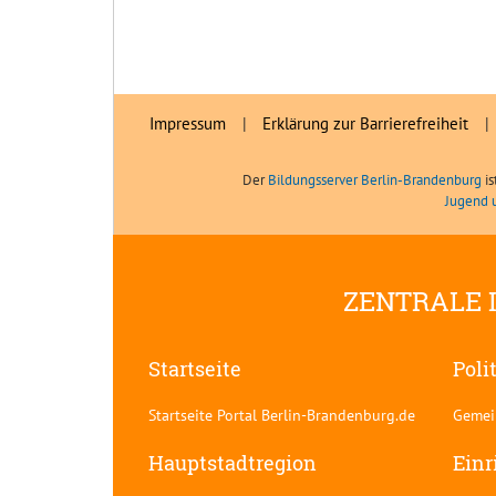
Impressum
|
Erklärung zur Barrierefreiheit
|
Der
Bildungsserver Berlin-Brandenburg
is
Jugend 
ZENTRALE 
Startseite
Poli
Startseite Portal Berlin-Brandenburg.de
Gemei
Hauptstadtregion
Einr