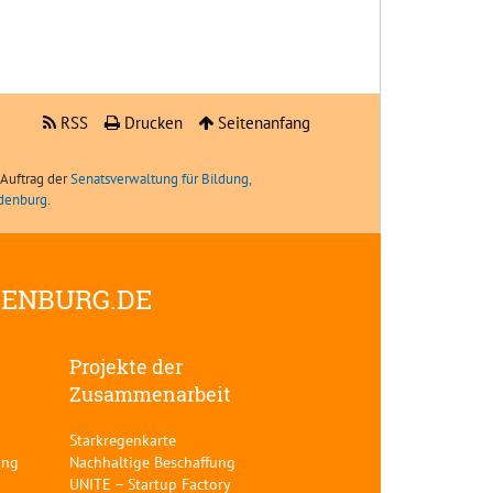
RSS
Drucken
Seitenanfang
Auftrag der
Senatsverwaltung für Bildung,
ndenburg
.
DENBURG.DE
Projekte der
Zusammenarbeit
Starkregenkarte
ung
Nachhaltige Beschaffung
UNITE – Startup Factory