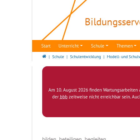
Direkt zur Hauptnavigation springen
Direkt zum Inhalt springen
Bildungsserv
Start
Unterricht
Schule
Themen
Bildungsserver Berlin - Brandenburg
Schule
Schulentwicklung
Modell- und Schul
Am 10. August 2026 finden Wartungsarbeiten 
der
bbb
zeitweise nicht erreichbar sein. Au