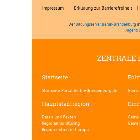
Impressum
|
Erklärung zur Barrierefreiheit
|
Der
Bildungsserver Berlin-Brandenburg
is
Jugend 
ZENTRALE 
Startseite
Poli
Startseite Portal Berlin-Brandenburg.de
Gemei
Hauptstadtregion
Einr
Daten und Fakten
Gemei
Regionalmonitoring
Gemei
Region mitten in Europa