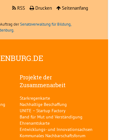
RSS
Drucken
Seitenanfang
Auftrag der
Senatsverwaltung für Bildung,
ndenburg
.
DENBURG.DE
Projekte der
Zusammenarbeit
Starkregenkarte
ung
Nachhaltige Beschaffung
UNITE – Startup Factory
Band für Mut und Verständigung
Ehrenamtskarte
Entwicklungs- und Innovationsachsen
Kommunales Nachbarschaftsforum