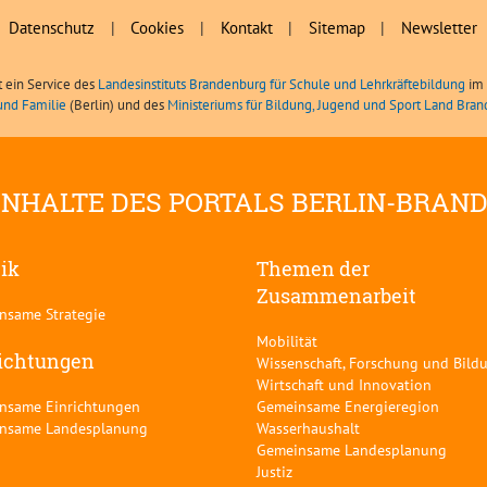
Datenschutz
|
Cookies
|
Kontakt
|
Sitemap
|
Newsletter
t ein Service des
Landesinstituts Brandenburg für Schule und Lehrkräftebildung
im 
und Familie
(Berlin) und des
Ministeriums für Bildung, Jugend und Sport Land Bra
INHALTE DES PORTALS BERLIN-BRAN
tik
Themen der
Zusammenarbeit
nsame Strategie
Mobilität
ichtungen
Wissenschaft, Forschung und Bild
Wirtschaft und Innovation
nsame Einrichtungen
Gemeinsame Energieregion
nsame Landesplanung
Wasserhaushalt
Gemeinsame Landesplanung
Justiz