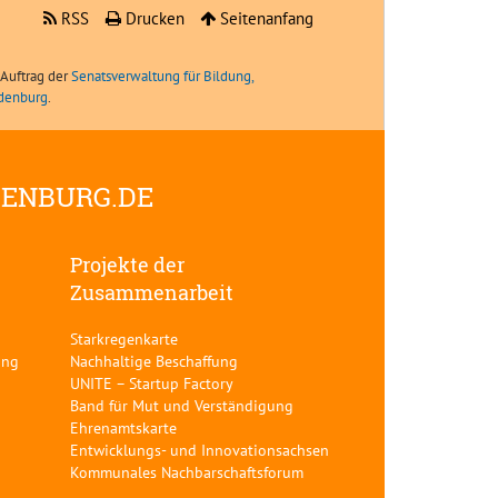
RSS
Drucken
Seitenanfang
Auftrag der
Senatsverwaltung für Bildung,
ndenburg
.
DENBURG.DE
Projekte der
Zusammenarbeit
Starkregenkarte
ung
Nachhaltige Beschaffung
UNITE – Startup Factory
Band für Mut und Verständigung
Ehrenamtskarte
Entwicklungs- und Innovationsachsen
Kommunales Nachbarschaftsforum