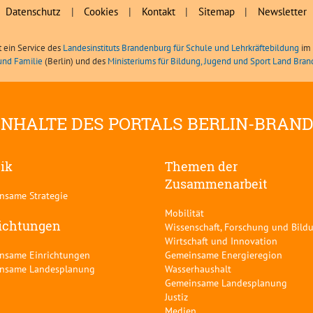
Datenschutz
|
Cookies
|
Kontakt
|
Sitemap
|
Newsletter
t ein Service des
Landesinstituts Brandenburg für Schule und Lehrkräftebildung
im 
und Familie
(Berlin) und des
Ministeriums für Bildung, Jugend und Sport Land Bra
INHALTE DES PORTALS BERLIN-BRAN
tik
Themen der
Zusammenarbeit
nsame Strategie
Mobilität
ichtungen
Wissenschaft, Forschung und Bild
Wirtschaft und Innovation
nsame Einrichtungen
Gemeinsame Energieregion
nsame Landesplanung
Wasserhaushalt
Gemeinsame Landesplanung
Justiz
Medien