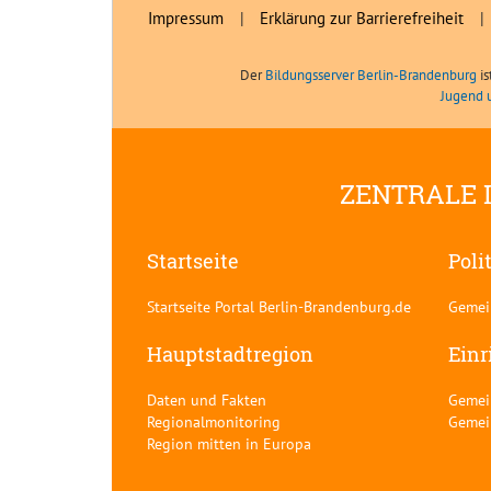
Impressum
|
Erklärung zur Barrierefreiheit
|
Der
Bildungsserver Berlin-Brandenburg
is
Jugend 
ZENTRALE 
Startseite
Poli
Startseite Portal Berlin-Brandenburg.de
Gemei
Hauptstadtregion
Einr
Daten und Fakten
Gemei
Regionalmonitoring
Gemei
Region mitten in Europa