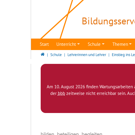
Direkt zur Hauptnavigation springen
Direkt zum Inhalt springen
Bildungsserv
Start
Unterricht
Schule
Themen
Bildungsserver Berlin - Brandenburg
Schule
Lehrerinnen und Lehrer
Einstieg ins L
Am 10. August 2026 finden Wartungsarbeiten 
der
bbb
zeitweise nicht erreichbar sein. Au