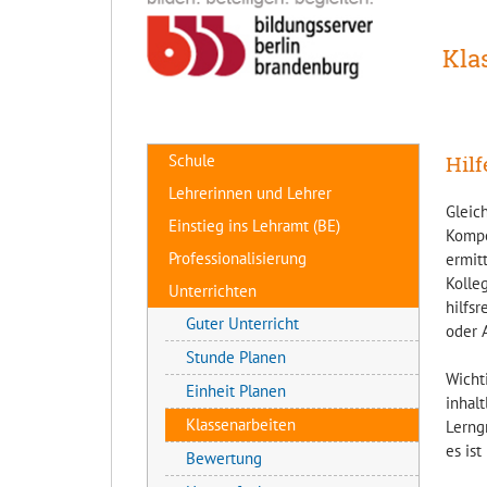
Kla
Hilf
Schule
Lehrerinnen und Lehrer
Gleic
Einstieg ins Lehramt (BE)
Kompet
Professionalisierung
ermitt
Kolle
Unterrichten
hilfs
Guter Unterricht
oder 
Stunde Planen
Wicht
Einheit Planen
inhal
Klassenarbeiten
Lerng
es ist
Bewertung