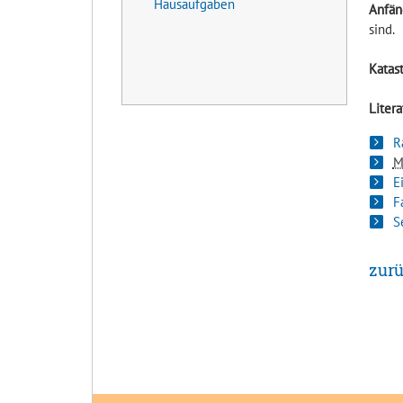
Hausaufgaben
Anfän
sind.
Katas
Litera
R
M
E
F
S
zurü