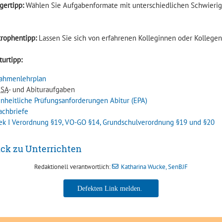
gertipp:
Wählen Sie Aufgabenformate mit unterschiedlichen Schwierigk
trophentipp:
Lassen Sie sich von erfahrenen Kolleginnen oder Kollegen
turtipp:
ahmenlehrplan
SA
- und Abituraufgaben
inheitliche Prüfungsanforderungen Abitur (EPA)
achbriefe
ek I Verordnung §19, VO-GO §14, Grundschulverordnung §19 und §20
ck zu Unterrichten
Redaktionell verantwortlich:
Katharina Wucke, SenBJF
Katharina Wucke, SenBJF