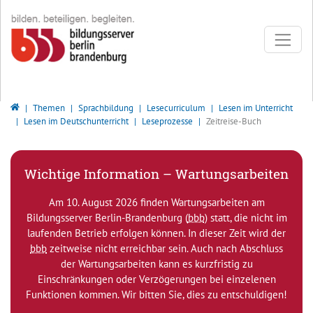
Direkt zur Hauptnavigation springen
Direkt zum Inhalt springen
Bildungsserver Berlin - Brandenburg
Themen
Sprachbildung
Lesecurriculum
Lesen im Unterricht
Lesen im Deutschunterricht
Leseprozesse
Zeitreise-Buch
Wichtige Information – Wartungsarbeiten
Am 10. August 2026 finden Wartungsarbeiten am
Bildungsserver Berlin-Brandenburg (
bbb
) statt, die nicht im
laufenden Betrieb erfolgen können. In dieser Zeit wird der
bbb
zeitweise nicht erreichbar sein. Auch nach Abschluss
der Wartungsarbeiten kann es kurzfristig zu
Einschränkungen oder Verzögerungen bei einzelenen
Funktionen kommen. Wir bitten Sie, dies zu entschuldigen!