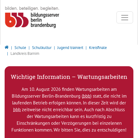
Direkt zur Hauptnavigation springen
Direkt zum Inhalt springen
Zur Unternavigation springen
Bildungsserver Berlin - Brandenburg
Schule
Schulkultur
Jugend trainiert
Kreisfinale
Landkreis Barnim
Wichtige Information – Wartungsarbeiten
Am 10. August 2026 finden Wartungsarbeiten am
Bildungsserver Berlin-Brandenburg (
bbb
) statt, die nicht im
laufenden Betrieb erfolgen können. In dieser Zeit wird der
bbb
zeitweise nicht erreichbar sein. Auch nach Abschluss
der Wartungsarbeiten kann es kurzfristig zu
Einschränkungen oder Verzögerungen bei einzelenen
Funktionen kommen. Wir bitten Sie, dies zu entschuldigen!