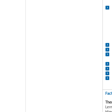
Fach
The
Lern
Hinw