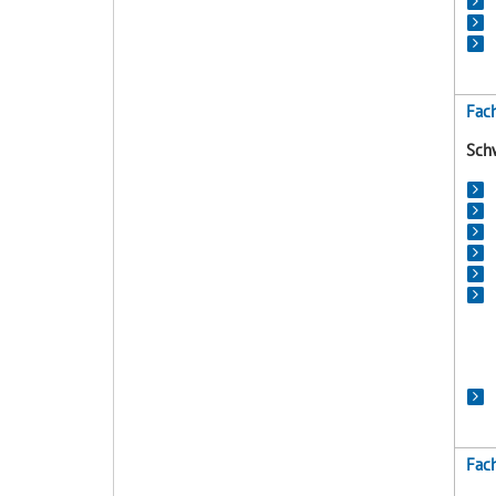
Fach
Sch
Fach