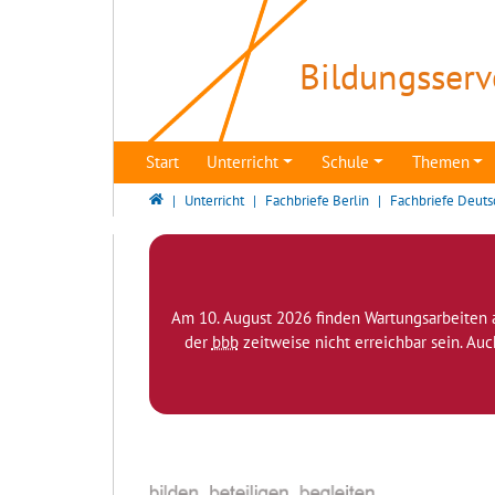
Direkt zur Hauptnavigation springen
Direkt zum Inhalt springen
Bildungsserv
Start
Unterricht
Schule
Themen
Bildungsserver Berlin - Brandenburg
Unterricht
Fachbriefe Berlin
Fachbriefe Deuts
Am 10. August 2026 finden Wartungsarbeiten 
der
bbb
zeitweise nicht erreichbar sein. Au