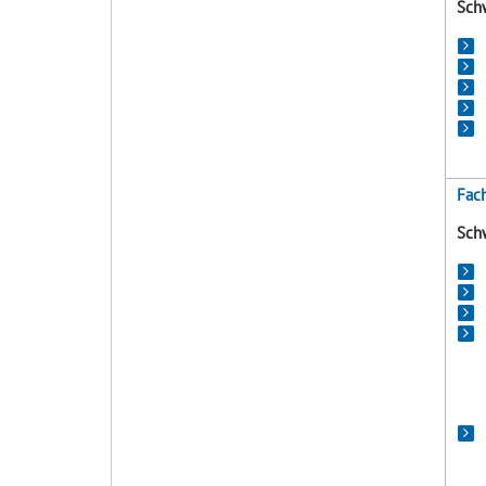
Sch
Fach
Sch