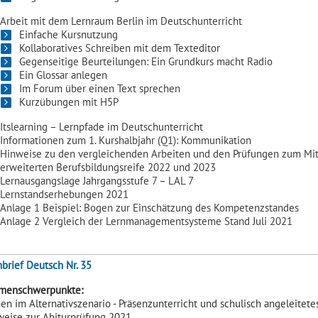
Arbeit mit dem Lernraum Berlin im Deutschunterricht
Einfache Kursnutzung
Kollaboratives Schreiben mit dem Texteditor
Gegenseitige Beurteilungen: Ein Grundkurs macht Radio
Ein Glossar anlegen
Im Forum über einen Text sprechen
Kurzübungen mit H5P
Itslearning – Lernpfade im Deutschunterricht
Informationen zum 1. Kurshalbjahr (Q1): Kommunikation
Hinweise zu den vergleichenden Arbeiten und den Prüfungen zum Mitt
erweiterten Berufsbildungsreife 2022 und 2023
Lernausgangslage Jahrgangsstufe 7 – LAL 7
Lernstandserhebungen 2021
Anlage 1 Beispiel: Bogen zur Einschätzung des Kompetenzstandes
Anlage 2 Vergleich der Lernmanagementsysteme Stand Juli 2021
brief Deutsch Nr. 35
menschwerpunkte:
en im Alternativszenario - Präsenzunterricht und schulisch angeleitet
eise zur Abiturprüfung 2021