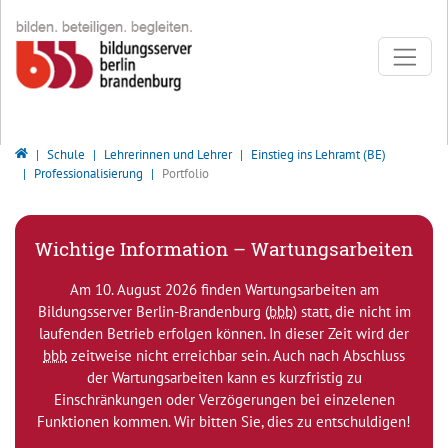
Direkt zur Hauptnavigation springen
Direkt zum Inhalt springen
Bildungsserver Berlin - Brandenburg
Schule
Lehrerinnen und Lehrer
Einstieg ins Lehramt (BE)
Professionalisierung
Portfolio
Wichtige Information – Wartungsarbeiten
Am 10. August 2026 finden Wartungsarbeiten am
Bildungsserver Berlin-Brandenburg (
bbb
) statt, die nicht im
laufenden Betrieb erfolgen können. In dieser Zeit wird der
bbb
zeitweise nicht erreichbar sein. Auch nach Abschluss
der Wartungsarbeiten kann es kurzfristig zu
Einschränkungen oder Verzögerungen bei einzelenen
Funktionen kommen. Wir bitten Sie, dies zu entschuldigen!