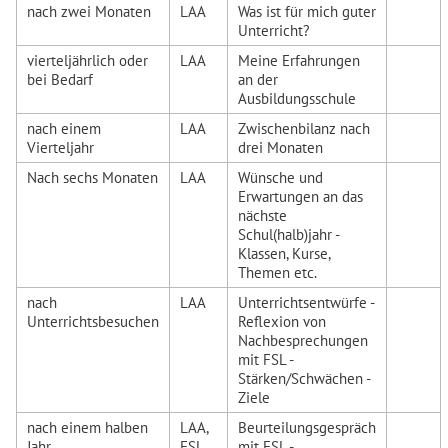
nach zwei Monaten
LAA
Was ist für mich guter
Unterricht?
vierteljährlich oder
LAA
Meine Erfahrungen
bei Bedarf
an der
Ausbildungsschule
nach einem
LAA
Zwischenbilanz nach
Vierteljahr
drei Monaten
Nach sechs Monaten
LAA
Wünsche und
Erwartungen an das
nächste
Schul(halb)jahr -
Klassen, Kurse,
Themen etc.
nach
LAA
Unterrichtsentwürfe -
Unterrichtsbesuchen
Reflexion von
Nachbesprechungen
mit FSL -
Stärken/Schwächen -
Ziele
nach einem halben
LAA,
Beurteilungsgespräch
Jahr
FSL,
mit FSL -