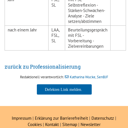
SL
Selbstreflexion -
Stärken-Schwächen-
Analyse - Ziele
setzen/abstimmen
nach einem Jahr
LAA,
Beurteilungsgespräch
FSL,
mit FSL -
SL
Vorbereitung -
Zielvereinbarungen
zurück zu Professionalisierung
Redaktionell verantwortlich:
Katharina Wucke, SenBJF
Katharina Wucke, SenBJF
Impressum
|
Erklärung zur Barrierefreiheit
|
Datenschutz
|
Cookies
|
Kontakt
|
Sitemap
|
Newsletter