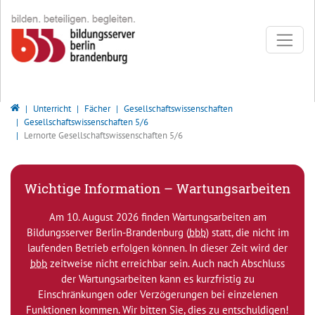
Direkt zur Hauptnavigation springen
Direkt zum Inhalt springen
Bildungsserver Berlin - Brandenburg
Unterricht
Fächer
Gesellschaftswissenschaften
Gesellschaftswissenschaften 5/6
Lernorte Gesellschaftswissenschaften 5/6
Wichtige Information – Wartungsarbeiten
Am 10. August 2026 finden Wartungsarbeiten am
Bildungsserver Berlin-Brandenburg (
bbb
) statt, die nicht im
laufenden Betrieb erfolgen können. In dieser Zeit wird der
bbb
zeitweise nicht erreichbar sein. Auch nach Abschluss
der Wartungsarbeiten kann es kurzfristig zu
Einschränkungen oder Verzögerungen bei einzelenen
Funktionen kommen. Wir bitten Sie, dies zu entschuldigen!