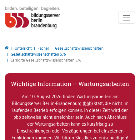
Direkt zur Hauptnavigation springen
Direkt zum Inhalt springen
Bildungsserver Berlin - Brandenburg
Unterricht
Fächer
Gesellschaftswissenschaften
Gesellschaftswissenschaften 5/6
Lernorte Gesellschaftswissenschaften 5/6
Wichtige Information – Wartungsarbeiten
Am 10. August 2026 finden Wartungsarbeiten am
Bildungsserver Berlin-Brandenburg (
bbb
) statt, die nicht im
laufenden Betrieb erfolgen können. In dieser Zeit wird der
bbb
zeitweise nicht erreichbar sein. Auch nach Abschluss
der Wartungsarbeiten kann es kurzfristig zu
Einschränkungen oder Verzögerungen bei einzelenen
Funktionen kommen. Wir bitten Sie, dies zu entschuldigen!