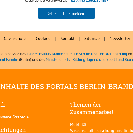
Redaktionell verantwortlich:
Anne Lüder, SenBJF
Anne Lüder, SenBJF
Datenschutz
|
Cookies
|
Kontakt
|
Sitemap
|
Newsletter
t ein Service des
Landesinstituts Brandenburg für Schule und Lehrkräftebildung
im 
und Familie
(Berlin) und des
Ministeriums für Bildung, Jugend und Sport Land Bra
INHALTE DES PORTALS BERLIN-BRAN
tik
Themen der
Zusammenarbeit
nsame Strategie
Mobilität
ichtungen
Wissenschaft, Forschung und Bild