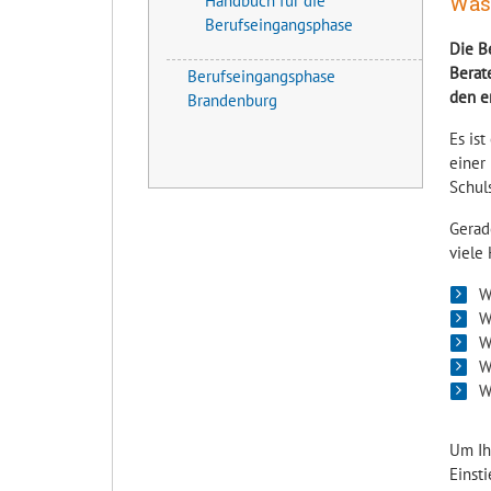
Was 
Handbuch für die
Berufseingangsphase
Die B
Berat
Berufseingangsphase
den er
Brandenburg
Es ist
einer
Schul
Gerad
viele
W
W
W
W
W
Um Ih
Einst