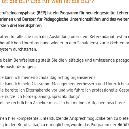
ist die BEP und für wen ist die BEP?
erufseingangsphase (BEP) ist ein Programm für neu eingestellte Lehrer
erinnen und Berater, für Pädagogische Unterrichtshilfen und das weite
sten drei Berufsjahren.
 offen für alle, die nach der Ausbildung oder dem Referendariat fest in 
 beruflichen Unterbrechung wieder in den Schuldienst zurückkehren o
system durchstarten.
e beim Berufseinstieg stellt Sie die vielfältige und umfassende pädago
 Herausforderungen:
ie kann ich meinen Schulalltag richtig organisieren?
ie kann ich mein Classroom-Management verbessern und Unterrichtss
ie bereite ich Elternabende vor und wie führe ich professionelle Gesp
ie nutze ich Förderplanung, Sprachbildung?
elche rechtlichen Aspekte muss ich bei meinen Aufgaben beachten?
nen hier kompetente, unterstützende Ansprechmöglichkeiten zu biete
ieg in den Berufsalltag zu ermöglichen, wurde das Programm der
Beruf