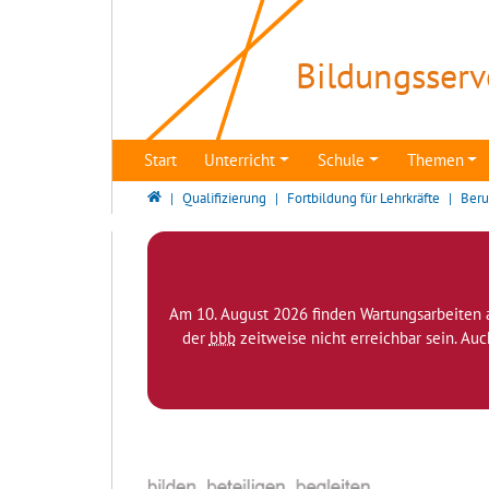
Direkt zur Hauptnavigation springen
Direkt zum Inhalt springen
Bildungsserv
Start
Unterricht
Schule
Themen
Bildungsserver Berlin - Brandenburg
Qualifizierung
Fortbildung für Lehrkräfte
Beru
Am 10. August 2026 finden Wartungsarbeiten 
der
bbb
zeitweise nicht erreichbar sein. Au