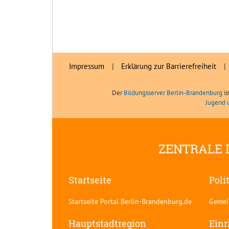
Impressum
|
Erklärung zur Barrierefreiheit
|
Der
Bildungsserver Berlin-Brandenburg
is
Jugend 
ZENTRALE 
Startseite
Poli
Startseite Portal Berlin-Brandenburg.de
Gemei
Hauptstadtregion
Einr