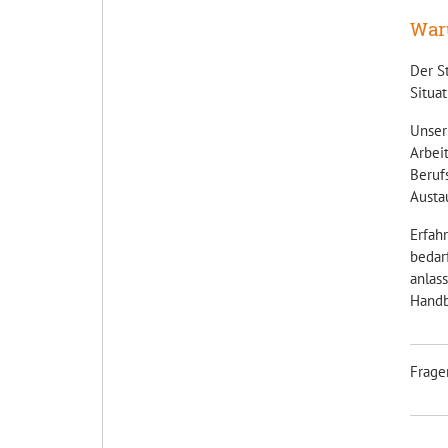
Waru
Der S
Situat
Unser 
Arbeit
Berufs
Austa
Erfah
bedar
anlas
Handb
Frage