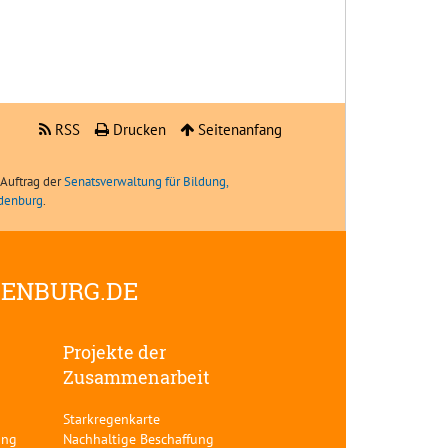
RSS
Drucken
Seitenanfang
Auftrag der
Senatsverwaltung für Bildung,
ndenburg
.
DENBURG.DE
Projekte der
Zusammenarbeit
Starkregenkarte
ung
Nachhaltige Beschaffung