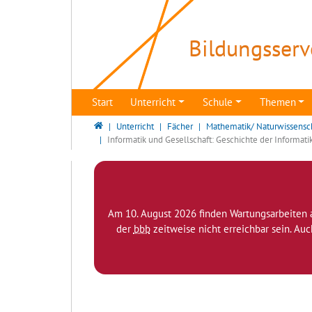
Direkt zur Hauptnavigation springen
Direkt zum Inhalt springen
Bildungsserv
Start
Unterricht
Schule
Themen
Bildungsserver Berlin - Brandenburg
Unterricht
Fächer
Mathematik/ Naturwissensc
Informatik und Gesellschaft: Geschichte der Informati
Am 10. August 2026 finden Wartungsarbeiten 
der
bbb
zeitweise nicht erreichbar sein. Au