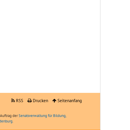
RSS
Drucken
Seitenanfang
Auftrag der
Senatsverwaltung für Bildung,
ndenburg
.