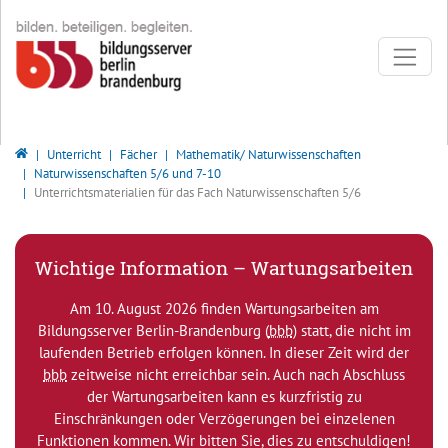
Direkt zur Hauptnavigation springen
Direkt zum Inhalt springen
Bildungsserver Berlin - Brandenburg
Unterricht
Fächer
Mathematik/ Naturwissenschaften
Naturwissenschaften 5/6 und 7-10
Unterrichtsmaterialien für das Fach Naturwissenschaften 5/6
Wichtige Information – Wartungsarbeiten
Am 10. August 2026 finden Wartungsarbeiten am
Bildungsserver Berlin-Brandenburg (
bbb
) statt, die nicht im
laufenden Betrieb erfolgen können. In dieser Zeit wird der
bbb
zeitweise nicht erreichbar sein. Auch nach Abschluss
der Wartungsarbeiten kann es kurzfristig zu
Einschränkungen oder Verzögerungen bei einzelenen
Funktionen kommen. Wir bitten Sie, dies zu entschuldigen!