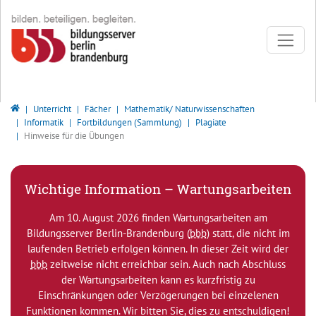
Direkt zur Hauptnavigation springen
Direkt zum Inhalt springen
Bildungsserver Berlin - Brandenburg
Unterricht
Fächer
Mathematik/ Naturwissenschaften
Informatik
Fortbildungen (Sammlung)
Plagiate
Hinweise für die Übungen
Wichtige Information – Wartungsarbeiten
Am 10. August 2026 finden Wartungsarbeiten am
Bildungsserver Berlin-Brandenburg (
bbb
) statt, die nicht im
laufenden Betrieb erfolgen können. In dieser Zeit wird der
bbb
zeitweise nicht erreichbar sein. Auch nach Abschluss
der Wartungsarbeiten kann es kurzfristig zu
Einschränkungen oder Verzögerungen bei einzelenen
Funktionen kommen. Wir bitten Sie, dies zu entschuldigen!