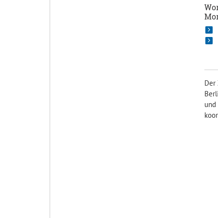
Wor
Mo
Der 
Berl
und 
koor