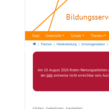
Direkt zur Hauptnavigation springen
Direkt zum Inhalt springen
Zur Unternavigation springen
Bildungsserv
Start
Unterricht
Schule
Themen
Bildungsserver Berlin - Brandenburg
Themen
Medienbildung
Schulorganisation
Am 10. August 2026 finden Wartungsarbeiten 
der
bbb
zeitweise nicht erreichbar sein. Au