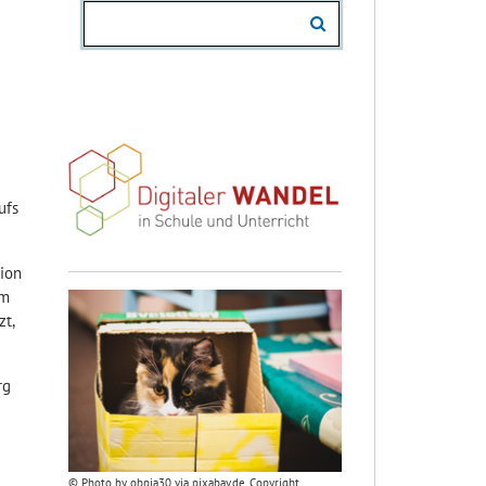
ufs
tion
um
t,
rg
© Photo by obpia30 via pixabay.de. Copyright