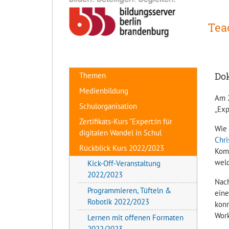
Tea
Dok
Themen
Medienbildung
Am 2
Schulorganisation
„Exp
Zertifikats-Kurs "Expert:in für
Wie 
digitalen Wandel in Schul
Chr
Rückblick Kurs 2022/2023
Kom
welc
Kick-Off-Veranstaltung
2022/2023
Nach
Programmieren, Tüfteln &
ein
Robotik 2022/2023
konn
Wor
Lernen mit offenen Formaten
2022/2023