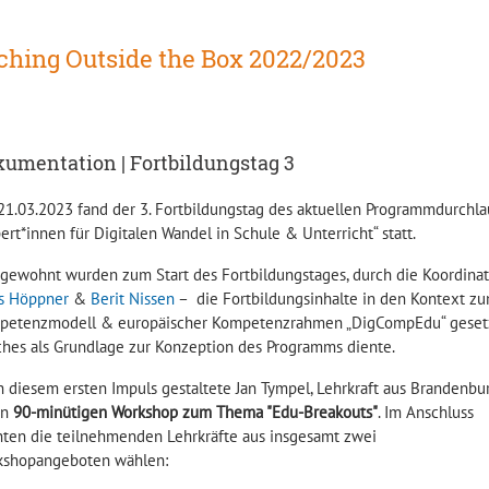
ching Outside the Box 2022/2023
umentation | Fortbildungstag 3
1.03.2023 fand der 3. Fortbildungstag des aktuellen Programmdurchla
ert*innen für Digitalen Wandel in Schule & Unterricht“ statt.
gewohnt wurden zum Start des Fortbildungstages, durch die Koordina
is Höppner
&
Berit Nissen
– die Fortbildungsinhalte in den Kontext z
petenzmodell & europäischer Kompetenzrahmen „DigCompEdu“ gesetz
hes als Grundlage zur Konzeption des Programms diente.
 diesem ersten Impuls gestaltete Jan Tympel, Lehrkraft aus Brandenbu
en
90-minütigen Workshop zum Thema "Edu-Breakouts"
. Im Anschluss
ten die teilnehmenden Lehrkräfte aus insgesamt zwei
kshopangeboten wählen: