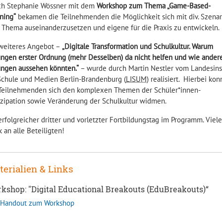
ch Stephanie Wössner mit dem
Workshop zum Thema „Game-Based-
ning“
bekamen die Teilnehmenden die Möglichkeit sich mit div. Szena
Thema auseinanderzusetzen und eigene für die Praxis zu entwickeln.
weiteres Angebot –
„Digitale Transformation und Schulkultur. Warum
ngen erster Ordnung (mehr Desselben) da nicht helfen und wie ander
ungen aussehen könnten.“
– wurde durch Martin Nestler vom Landesins
Schule und Medien Berlin-Brandenburg (
LISUM
) realisiert. Hierbei ko
 Teilnehmenden sich den komplexen Themen der Schüler*innen-
izipation sowie Veränderung der Schulkultur widmen.
erfolgreicher dritter und vorletzter Fortbildungstag im Programm. Viel
 an alle Beteiligten!
terialien & Links
kshop: "Digital Educational Breakouts (EduBreakouts)“
Handout zum Workshop