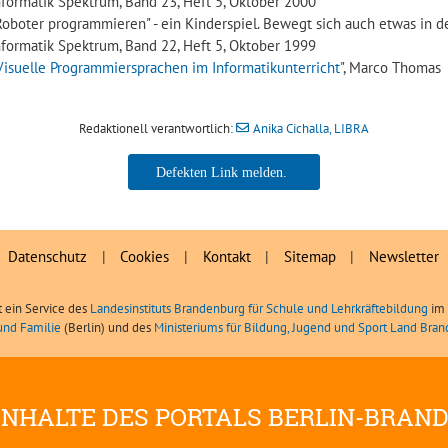
nformatik Spektrum, Band 23, Heft 5, Oktober 2000
Roboter programmieren" - ein Kinderspiel. Bewegt sich auch etwas in der
nformatik Spektrum, Band 22, Heft 5, Oktober 1999
Visuelle Programmiersprachen im Informatikunterricht
", Marco Thomas
Redaktionell verantwortlich:
Anika Cichalla, LIBRA
Anika Cichalla, LIBRA
Datenschutz
|
Cookies
|
Kontakt
|
Sitemap
|
Newsletter
t ein Service des
Landesinstituts Brandenburg für Schule und Lehrkräftebildung
im 
und Familie
(Berlin) und des
Ministeriums für Bildung, Jugend und Sport Land Bra
INHALTE DES PORTALS BERLIN-BRAN