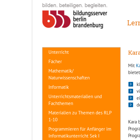
Ler
Kara
Unterricht
Fächer
Mit
K
Mathematik/
biete
Naturwissenschaften
k
Informatik
v
Unterrichtsmaterialien und
e
Fachthemen
d
Materialien zu Themen des RLP
1-10
Kara 
Progr
Programmieren für Anfänger im
Progr
Informatikunterricht Sek I