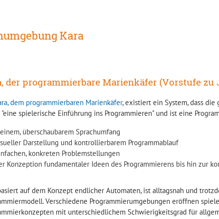
numgebung Kara
, der programmierbare Marienkäfer (Vorstufe zu 
ara, dem programmierbaren Marienkäfer
, existiert ein System, dass di
t "eine spielerische Einführung ins Programmieren" und ist eine Progra
leinem, überschaubarem Sprachumfang
isueller Darstellung und kontrollierbarem Programmablauf
infachen, konkreten Problemstellungen
er Konzeption fundamentaler Ideen des Programmierens bis hin zur 
basiert auf dem Konzept endlicher Automaten, ist alltagsnah und trotz
ammiermodell. Verschiedene Programmierumgebungen eröffnen spiele
ammierkonzepten mit unterschiedlichem Schwierigkeitsgrad für allgem