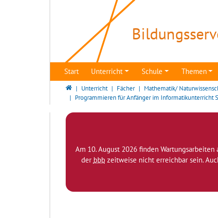
Direkt zur Hauptnavigation springen
Direkt zum Inhalt springen
Bildungsserv
Start
Unterricht
Schule
Themen
Bildungsserver Berlin - Brandenburg
Unterricht
Fächer
Mathematik/ Naturwissensc
Programmieren für Anfänger im Informatikunterricht S
Am 10. August 2026 finden Wartungsarbeiten 
der
bbb
zeitweise nicht erreichbar sein. Au