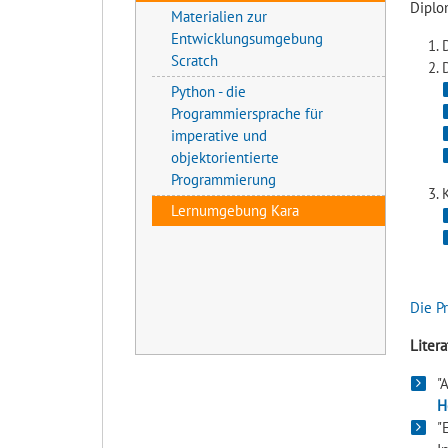
Diplo
Materialien zur
Entwicklungsumgebung
Scratch
Python - die
Programmiersprache für
imperative und
objektorientierte
Programmierung
Lernumgebung Kara
Die P
Liter
"
H
"