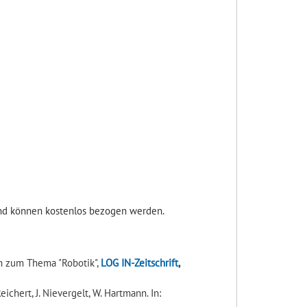
 und können kostenlos bezogen werden.
en zum Thema "Robotik",
LOG IN-Zeitschrift
,
ichert, J. Nievergelt, W. Hartmann. In: