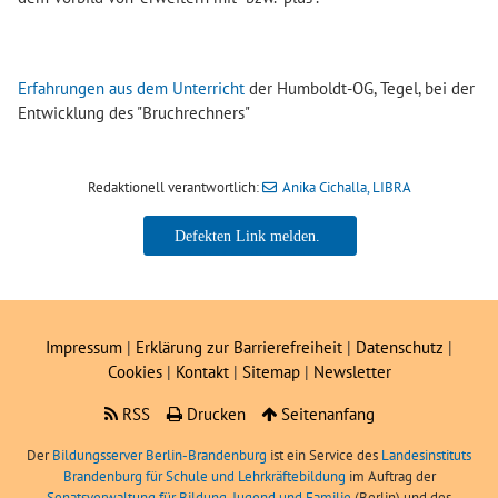
Erfahrungen aus dem Unterricht
der Humboldt-OG, Tegel, bei der
Entwicklung des "Bruchrechners"
Redaktionell verantwortlich:
Anika Cichalla, LIBRA
Anika Cichalla, LIBRA
Impressum
|
Erklärung zur Barrierefreiheit
|
Datenschutz
|
Cookies
|
Kontakt
|
Sitemap
|
Newsletter
RSS
Drucken
Seitenanfang
Der
Bildungsserver Berlin-Brandenburg
ist ein Service des
Landesinstituts
Brandenburg für Schule und Lehrkräftebildung
im Auftrag der
Senatsverwaltung für Bildung, Jugend und Familie
(Berlin) und des