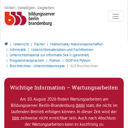
Direkt zur Hauptnavigation springen
Direkt zum Inhalt springen
Bildungsserver Berlin - Brandenburg
Unterricht
Fächer
Mathematik/ Naturwissenschaften
Informatik
Unterrichtsmaterialien und Fachthemen
Unterrichtsmaterial zur Informatik Sek II (geordnet)
Programmiersprachen
Python
OOP mit Python
Bruchrechner - Unterrichtskonzepte
GUI Bruchrechner
Wichtige Information – Wartungsarbeiten
Am 10. August 2026 finden Wartungsarbeiten am
Bildungsserver Berlin-Brandenburg (
bbb
) statt, die nicht im
laufenden Betrieb erfolgen können. In dieser Zeit wird der
bbb
zeitweise nicht erreichbar sein. Auch nach Abschluss
der Wartungsarbeiten kann es kurzfristig zu