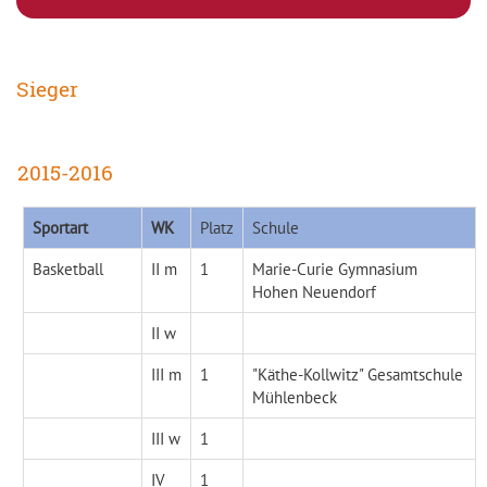
Sieger
2015-2016
Sportart
WK
Platz
Schule
Basketball
II m
1
Marie-Curie Gymnasium
Hohen Neuendorf
II w
III m
1
"Käthe-Kollwitz" Gesamtschule
Mühlenbeck
III w
1
IV
1