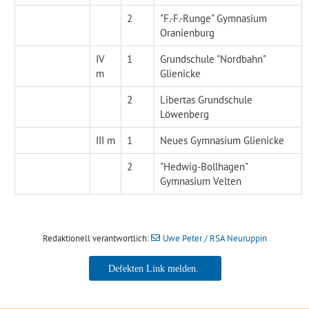
2
"F.-F.-Runge" Gymnasium
Oranienburg
IV
1
Grundschule "Nordbahn"
m
Glienicke
2
Libertas Grundschule
Löwenberg
III m
1
Neues Gymnasium Glienicke
2
"Hedwig-Bollhagen"
Gymnasium Velten
Redaktionell verantwortlich:
Uwe Peter / RSA Neuruppin
Uwe Peter / RSA Neuruppin