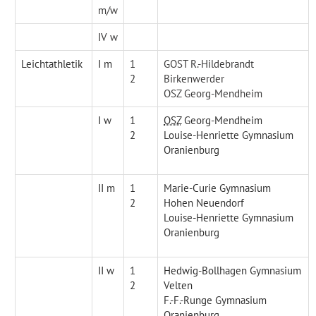
m/w
IV w
Leichtathletik
I m
1
GOST R.-Hildebrandt
2
Birkenwerder
OSZ Georg-Mendheim
I w
1
OSZ
Georg-Mendheim
2
Louise-Henriette Gymnasium
Oranienburg
II m
1
Marie-Curie Gymnasium
2
Hohen Neuendorf
Louise-Henriette Gymnasium
Oranienburg
II w
1
Hedwig-Bollhagen Gymnasium
2
Velten
F.-F.-Runge Gymnasium
Oranienburg