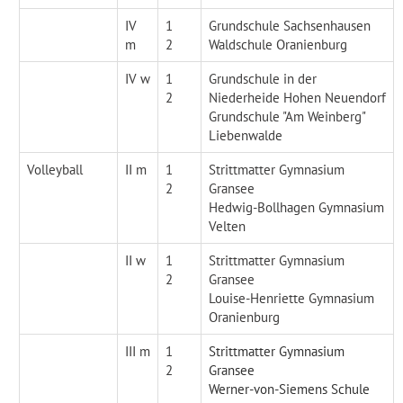
IV
1
Grundschule Sachsenhausen
m
2
Waldschule Oranienburg
IV w
1
Grundschule in der
2
Niederheide Hohen Neuendorf
Grundschule "Am Weinberg"
Liebenwalde
Volleyball
II m
1
Strittmatter Gymnasium
2
Gransee
Hedwig-Bollhagen Gymnasium
Velten
II w
1
Strittmatter Gymnasium
2
Gransee
Louise-Henriette Gymnasium
Oranienburg
III m
1
Strittmatter Gymnasium
2
Gransee
Werner-von-Siemens Schule