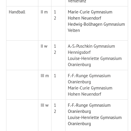
Vehlefanz
Handball
II m
1
Marie-Curie Gymnasium
2
Hohen Neuendorf
Hedwig-Bollhagen Gymnasium
Velten
II w
1
A.-S.-Puschkin Gymnasium
2
Hennigsdorf
Louise-Henriette Gymnasium
Oranienburg
III m
1
F.-F.-Runge Gymnasium
Oranienburg
Marie-Curie Gymnasium
Hohen Neuendorf
III w
1
F.-F.-Runge Gymnasium
2
Oranienburg
Louise-Henriette Gymnasium
Oranienburg