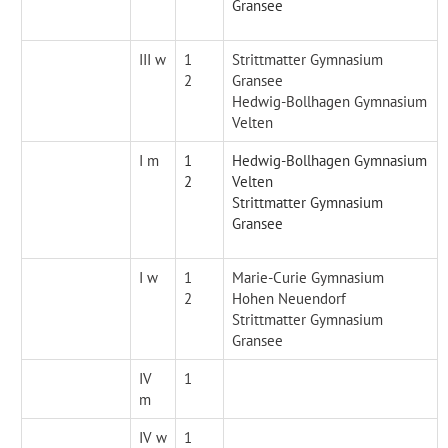
Gransee
III w
1
Strittmatter Gymnasium
2
Gransee
Hedwig-Bollhagen Gymnasium
Velten
I m
1
Hedwig-Bollhagen Gymnasium
2
Velten
Strittmatter Gymnasium
Gransee
I w
1
Marie-Curie Gymnasium
2
Hohen Neuendorf
Strittmatter Gymnasium
Gransee
IV
1
m
IV w
1