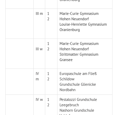
III m
1
Marie-Curie Gymnasium
2
Hohen Neuendorf
Louise-Henriette Gymnasium
Oranienburg
1
Marie-Curie Gymnasium
III w
2
Hohen Neuendorf
Strittmatter Gymnasium
Gransee
IV
1
Europaschule am Fließ
m
2
Schildow
Grundschule Glienicke
Nordbahn
IV w
1
Pestalozzi Grundschule
2
Leegebruch
Nashorn Grundschule