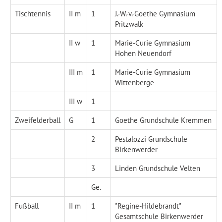
Tischtennis
II m
1
J.-W.-v.-Goethe Gymnasium
Pritzwalk
II w
1
Marie-Curie Gymnasium
Hohen Neuendorf
III m
1
Marie-Curie Gymnasium
Wittenberge
III w
1
Zweifelderball
G
1
Goethe Grundschule Kremmen
2
Pestalozzi Grundschule
Birkenwerder
3
Linden Grundschule Velten
Ge.
Fußball
II m
1
"Regine-Hildebrandt"
Gesamtschule Birkenwerder