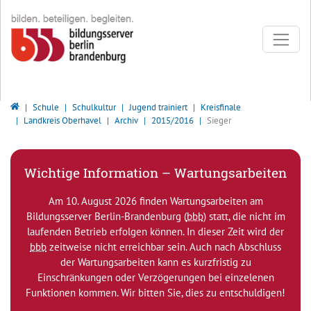
Direkt zur Hauptnavigation springen
Direkt zum Inhalt springen
Bildungsserver Berlin - Brandenburg
Schule
Schulkultur
Jugend trainiert
Kreisfinale
Landkreis Oberhavel
Archiv
2015/2016
Sieger
Wichtige Information – Wartungsarbeiten
Am 10. August 2026 finden Wartungsarbeiten am
Bildungsserver Berlin-Brandenburg (
bbb
) statt, die nicht im
laufenden Betrieb erfolgen können. In dieser Zeit wird der
bbb
zeitweise nicht erreichbar sein. Auch nach Abschluss
der Wartungsarbeiten kann es kurzfristig zu
Einschränkungen oder Verzögerungen bei einzelenen
Funktionen kommen. Wir bitten Sie, dies zu entschuldigen!