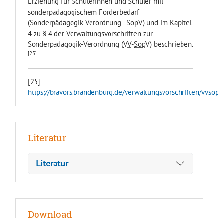
Erziehung für Schülerinnen und Schüler mit
sonderpädagogischem Förderbedarf
(Sonderpädagogik-Verordnung -
SopV
) und im Kapitel
4 zu § 4 der Verwaltungsvorschriften zur
Sonderpädagogik-Verordnung (
VV
-
SopV
) beschrieben.
[25]
[25]
https://bravors.brandenburg.de/verwaltungsvorschriften/vvso
Literatur
Literatur
Download