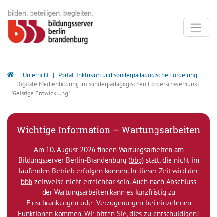
Direkt zur Hauptnavigation springen
Direkt zum Inhalt springen
Bildungsserver Berlin - Brandenburg
Unterricht
Portal: Inklusion und sonderpädagogische Förderung
Digitale Medienbildung im sonderpädagogischen Förderschwerpunkt
"Geistige Entwicklung"
Wichtige Information – Wartungsarbeiten
Am 10. August 2026 finden Wartungsarbeiten am
Bildungsserver Berlin-Brandenburg (
bbb
) statt, die nicht im
laufenden Betrieb erfolgen können. In dieser Zeit wird der
bbb
zeitweise nicht erreichbar sein. Auch nach Abschluss
der Wartungsarbeiten kann es kurzfristig zu
Einschränkungen oder Verzögerungen bei einzelenen
Funktionen kommen. Wir bitten Sie, dies zu entschuldigen!