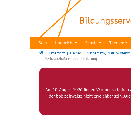
Direkt zur Hauptnavigation springen
Direkt zum Inhalt springen
Bildungsserv
Start
Unterricht
Schule
Themen
Bildungsserver Berlin - Brandenburg
Unterricht
Fächer
Mathematik/ Naturwissensc
Verlustbehaftete Komprimierung
Am 10. August 2026 finden Wartungsarbeiten 
der
bbb
zeitweise nicht erreichbar sein. Au