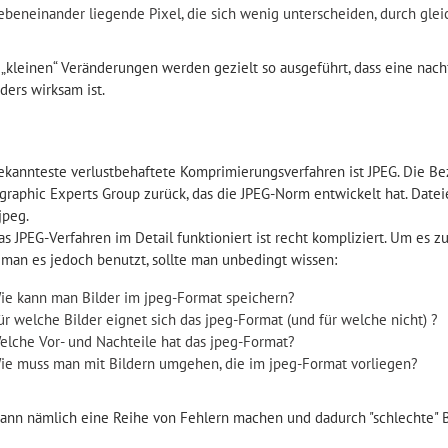
ebeneinander liegende Pixel, die sich wenig unterscheiden, durch glei
 „kleinen“ Veränderungen werden gezielt so ausgeführt, dass eine nac
ders wirksam ist.
ekannteste verlustbehaftete Komprimierungsverfahren ist JPEG. Die Be
graphic Experts Group zurück, das die JPEG-Norm entwickelt hat. Date
jpeg.
as JPEG-Verfahren im Detail funktioniert ist recht kompliziert. Um es 
man es jedoch benutzt, sollte man unbedingt wissen:
ie kann man Bilder im jpeg-Format speichern?
ür welche Bilder eignet sich das jpeg-Format (und für welche nicht) ?
elche Vor- und Nachteile hat das jpeg-Format?
ie muss man mit Bildern umgehen, die im jpeg-Format vorliegen?
ann nämlich eine Reihe von Fehlern machen und dadurch "schlechte" Bi