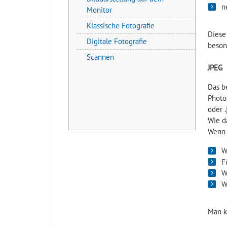
n
Monitor
Klassische Fotografie
Diese
Digitale Fotografie
beson
Scannen
JPEG
Das b
Photo
oder .
Wie d
Wenn 
W
F
W
W
Man k