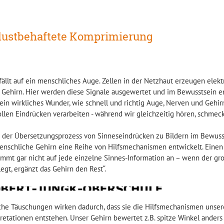
lustbehaftete Komprimierung
fällt auf ein menschliches Auge. Zellen in der Netzhaut erzeugen elek
s Gehirn. Hier werden diese Signale ausgewertet und im Bewusstsein en
 ein wirkliches Wunder, wie schnell und richtig Auge, Nerven und Gehir
ollen Eindrücken verarbeiten - während wir gleichzeitig hören, schmeck
 der Übersetzungsprozess von Sinneseindrücken zu Bildern im Bewusstse
enschliche Gehirn eine Reihe von Hilfsmechanismen entwickelt. Einen
ommt gar nicht auf jede einzelne Sinnes-Information an – wenn der gr
egt, ergänzt das Gehirn den Rest“.
che Täuschungen wirken dadurch, dass sie die Hilfsmechanismen unsere
retationen entstehen. Unser Gehirn bewertet z.B. spitze Winkel anders 