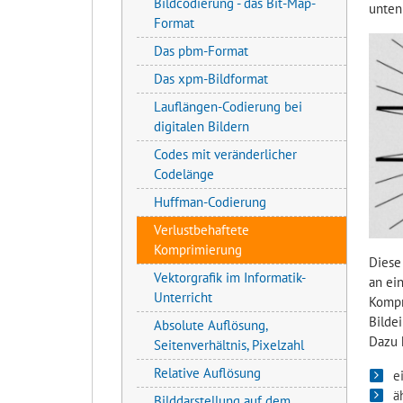
Bildcodierung - das Bit-Map-
unten
Format
Das pbm-Format
Das xpm-Bildformat
Lauflängen-Codierung bei
digitalen Bildern
Codes mit veränderlicher
Codelänge
Huffman-Codierung
Verlustbehaftete
Komprimierung
Diese
Vektorgrafik im Informatik-
an ei
Unterricht
Kompr
Bildei
Absolute Auflösung,
Dazu 
Seitenverhältnis, Pixelzahl
Relative Auflösung
e
ä
Bilddarstellung auf dem