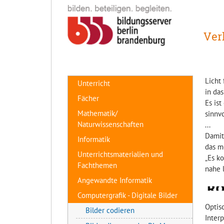
Ver
Licht 
Unterricht
in da
Fächer
Es ist
Mathematik/
sinnv
Naturwissenschaften
...
Damit
Informatik
das m
Unterrichtsmaterialien und
„Es k
Fachthemen
nahe l
Angewandte Informatik
Computergrafik - Digitale Bilder
Optis
Bilder codieren
Interp