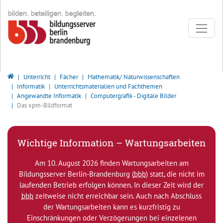
Direkt zur Hauptnavigation springen
Direkt zum Inhalt springen
Bildungsserver Berlin - Brandenburg
Unterricht
Fächer
Mathematik/ Naturwissenschaften
Informatik
Unterrichtsmaterialien und Fachthemen
Angewandte Informatik
Computergrafik - Digitale Bilder
Das xpm-Bildformat
Wichtige Information – Wartungsarbeiten
Am 10. August 2026 finden Wartungsarbeiten am
Bildungsserver Berlin-Brandenburg (
bbb
) statt, die nicht im
laufenden Betrieb erfolgen können. In dieser Zeit wird der
bbb
zeitweise nicht erreichbar sein. Auch nach Abschluss
der Wartungsarbeiten kann es kurzfristig zu
Einschränkungen oder Verzögerungen bei einzelenen