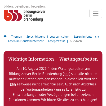
Direkt zur Hauptnavigation springen
Direkt zum Inhalt springen
Bildungsserver Berlin - Brandenburg
Themen
Sprachbildung
Lesecurriculum
Lesen im Unterricht
Lesen im Deutschunterricht
Leseprozesse
Guckloch
Wichtige Information – Wartungsarbeiten
Am 10. August 2026 finden Wartungsarbeiten am
Bildungsserver Berlin-Brandenburg (
bbb
) statt, die nicht im
laufenden Betrieb erfolgen können. In dieser Zeit wird der
bbb
zeitweise nicht erreichbar sein. Auch nach Abschluss
der Wartungsarbeiten kann es kurzfristig zu
Einschränkungen oder Verzögerungen bei einzelenen
Funktionen kommen. Wir bitten Sie, dies zu entschuldigen!