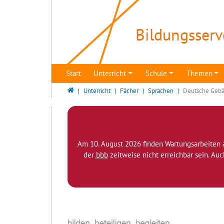
Direkt zur Hauptnavigation springen
Direkt zum Inhalt springen
Bildungsserv
Start
Unterricht
Schule
Themen
Bildungsserver Berlin - Brandenburg
Unterricht
Fächer
Sprachen
Deutsche Gebä
Am 10. August 2026 finden Wartungsarbeiten 
der
bbb
zeitweise nicht erreichbar sein. Au