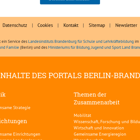
Daniel Meile, LIBRA
Datenschutz
|
Cookies
|
Kontakt
|
Sitemap
|
Newsletter
t ein Service des
Landesinstituts Brandenburg für Schule und Lehrkräftebildung
im 
und Familie
(Berlin) und des
Ministeriums für Bildung, Jugend und Sport Land Bra
INHALTE DES PORTALS BERLIN-BRAN
tik
Themen der
Zusammenarbeit
nsame Strategie
Mobilität
ichtungen
Wissenschaft, Forschung und Bild
Wirtschaft und Innovation
nsame Einrichtungen
Gemeinsame Energieregion