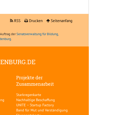
RSS
Drucken
Seitenanfang
Auftrag der
Senatsverwaltung für Bildung,
ndenburg
.
DENBURG.DE
Projekte der
Zusammenarbeit
Starkregenkarte
ung
Nachhaltige Beschaffung
UNITE – Startup Factory
Band für Mut und Verständigung