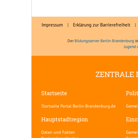
Impressum
|
Erklärung zur Barrierefreiheit
|
Der
Bildungsserver Berlin-Brandenburg
is
Jugend 
ZENTRALE 
Startseite
Poli
Startseite Portal Berlin-Brandenburg.de
Gemei
Hauptstadtregion
Einr
Daten und Fakten
Gemei