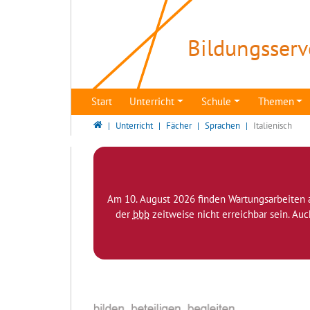
Direkt zur Hauptnavigation springen
Direkt zum Inhalt springen
Bildungsserv
Start
Unterricht
Schule
Themen
Bildungsserver Berlin - Brandenburg
Unterricht
Fächer
Sprachen
Italienisch
Am 10. August 2026 finden Wartungsarbeiten 
der
bbb
zeitweise nicht erreichbar sein. Au