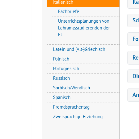
It
Italienisch
Fachbriefe
Sc
Unterrichtsplanungen von
Lehramtsstudierenden der
FU
Fo
Latein und (Alt-)Griechisch
Re
Polnisch
Portugiesisch
Dir
Russisch
Sorbisch/Wendisch
An
Spanisch
Fremdsprachentag
Zweisprachige Erziehung