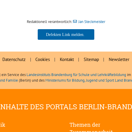
Redaktionell verantwortlich:
Jan Steckmeister
Jan Steckmeister
Datenschutz
|
Cookies
|
Kontakt
|
Sitemap
|
Newsletter
t ein Service des
Landesinstituts Brandenburg für Schule und Lehrkräftebildung
im 
und Familie
(Berlin) und des
Ministeriums für Bildung, Jugend und Sport Land Bra
INHALTE DES PORTALS BERLIN-BRAN
tik
Themen der