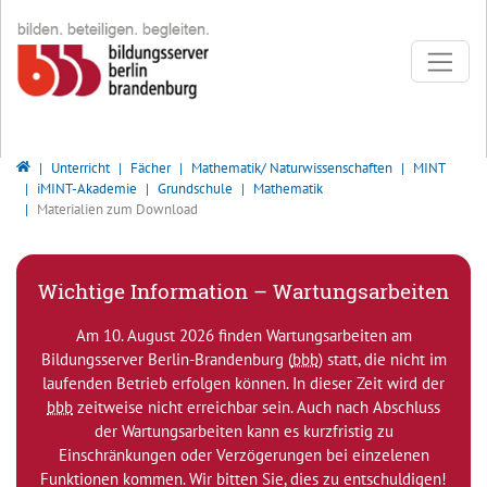
Direkt zur Hauptnavigation springen
Direkt zum Inhalt springen
Bildungsserver Berlin - Brandenburg
Unterricht
Fächer
Mathematik/ Naturwissenschaften
MINT
iMINT-Akademie
Grundschule
Mathematik
Materialien zum Download
Wichtige Information – Wartungsarbeiten
Am 10. August 2026 finden Wartungsarbeiten am
Bildungsserver Berlin-Brandenburg (
bbb
) statt, die nicht im
laufenden Betrieb erfolgen können. In dieser Zeit wird der
bbb
zeitweise nicht erreichbar sein. Auch nach Abschluss
der Wartungsarbeiten kann es kurzfristig zu
Einschränkungen oder Verzögerungen bei einzelenen
Funktionen kommen. Wir bitten Sie, dies zu entschuldigen!