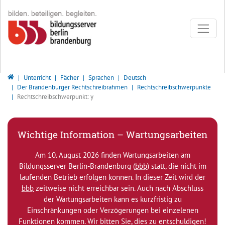
Direkt zur Hauptnavigation springen
Direkt zum Inhalt springen
Bildungsserver Berlin - Brandenburg
Unterricht
Fächer
Sprachen
Deutsch
Der Brandenburger Rechtschreibrahmen
Rechtschreibschwerpunkte
Rechtschreibschwerpunkt: y
Wichtige Information – Wartungsarbeiten
Am 10. August 2026 finden Wartungsarbeiten am
Bildungsserver Berlin-Brandenburg (
bbb
) statt, die nicht im
laufenden Betrieb erfolgen können. In dieser Zeit wird der
bbb
zeitweise nicht erreichbar sein. Auch nach Abschluss
der Wartungsarbeiten kann es kurzfristig zu
Einschränkungen oder Verzögerungen bei einzelenen
Funktionen kommen. Wir bitten Sie, dies zu entschuldigen!