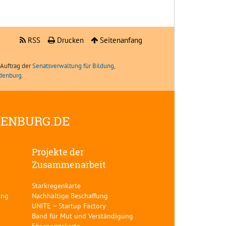
RSS
Drucken
Seitenanfang
Auftrag der
Senatsverwaltung für Bildung,
ndenburg
.
DENBURG.DE
Projekte der
Zusammenarbeit
Starkregenkarte
ung
Nachhaltige Beschaffung
UNITE – Startup Factory
Band für Mut und Verständigung
Ehrenamtskarte