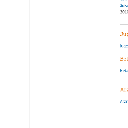
äuß
2010
Ju
Jug
Be
Bet
Ar
Arzn