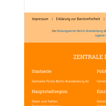
Impressum
|
Erklärung zur Barrierefreiheit
|
Der
Bildungsserver Berlin-Brandenburg
is
Jugend 
ZENTRALE 
Startseite
Poli
Startseite Portal Berlin-Brandenburg.de
Gemei
Hauptstadtregion
Einr
Daten und Fakten
Gemei
Regionalmonitoring
Gemei