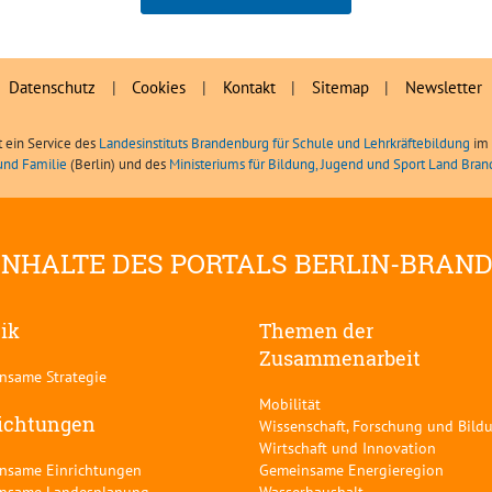
Jan Steckmeister
Datenschutz
|
Cookies
|
Kontakt
|
Sitemap
|
Newsletter
t ein Service des
Landesinstituts Brandenburg für Schule und Lehrkräftebildung
im 
und Familie
(Berlin) und des
Ministeriums für Bildung, Jugend und Sport Land Bra
INHALTE DES PORTALS BERLIN-BRAN
tik
Themen der
Zusammenarbeit
nsame Strategie
Mobilität
ichtungen
Wissenschaft, Forschung und Bild
Wirtschaft und Innovation
nsame Einrichtungen
Gemeinsame Energieregion
nsame Landesplanung
Wasserhaushalt