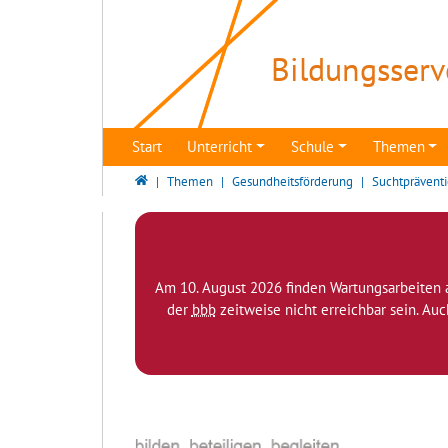
Direkt zur Hauptnavigation springen
Direkt zum Inhalt springen
Zur Unternavigation springen
Bildungsserv
Start
Unterricht
Schule
Themen
Bildungsserver Berlin - Brandenburg
Themen
Gesundheitsförderung
Suchtprävent
Am 10. August 2026 finden Wartungsarbeiten 
der
bbb
zeitweise nicht erreichbar sein. Au