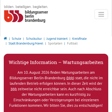
Direkt zur Hauptnavigation springen
Direkt zum Inhalt springen
Bildungsserver Berlin - Brandenburg
Schule
Schulkultur
Jugend trainiert
Kreisfinale
Stadt Brandenburg/Havel
Sportarten
Fußball
Wichtige Information – Wartungsarbeiten
Am 10. August 2026 finden Wartungsarbeiten am
Bildungsserver Berlin-Brandenburg (
bbb
) statt, die nicht im
laufenden Betrieb erfolgen können. In dieser Zeit wird der
bbb
zeitweise nicht erreichbar sein. Auch nach Abschluss
der Wartungsarbeiten kann es kurzfristig zu
Einschränkungen oder Verzögerungen bei einzelenen
Funktionen kommen. Wir bitten Sie, dies zu entschuldigen!