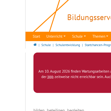
Direkt zur Hauptnavigation springen
Direkt zum Inhalt springen
Bildungsserv
Start
Unterricht
Schule
Themen
Bildungsserver Berlin - Brandenburg
Schule
Schulentwicklung
Startchancen-Pro
Am 10. August 2026 finden Wartungsarbeiten 
der
bbb
zeitweise nicht erreichbar sein. Au