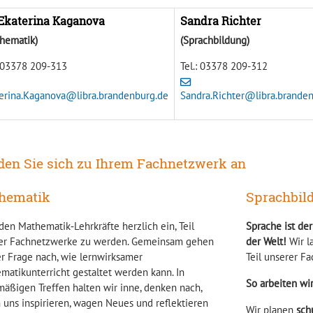
 Ekaterina Kaganova
Sandra Richter
hematik)
(Sprachbildung)
: 03378 209-313
Tel.:
03378 209-312
erina.Kaganova@libra.brandenburg.de
Sandra.Richter@libra.brande
den Sie sich zu Ihrem Fachnetzwerk an
hematik
Sprachbil
den Mathematik‑Lehrkräfte herzlich ein, Teil
Sprache ist de
er Fachnetzwerke zu werden. Gemeinsam gehen
der Welt!
Wir l
er Frage nach, wie lernwirksamer
Teil unserer F
matikunterricht gestaltet werden kann. In
So arbeiten wi
mäßigen Treffen halten wir inne, denken nach,
n uns inspirieren, wagen Neues und reflektieren
Wir planen
sch