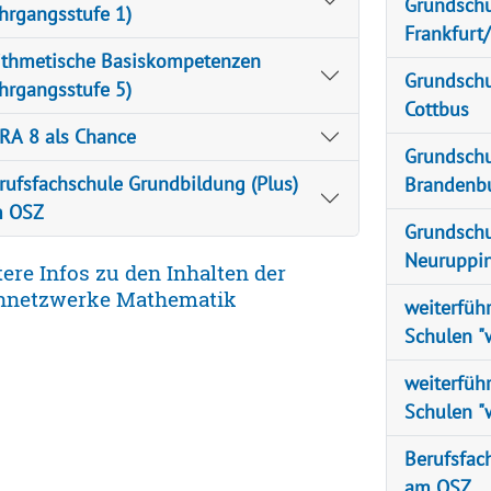
Grundschu
ahrgangsstufe 1)
Frankfurt
ithmetische Basiskompetenzen
Grundschu
ahrgangsstufe 5)
Cottbus
RA 8 als Chance
Grundschu
rufsfachschule Grundbildung (Plus)
Brandenbu
 OSZ
Grundschu
Neuruppi
ere Infos zu den Inhalten der
hnetzwerke Mathematik
weiterfüh
Schulen "
weiterfüh
Schulen "
Berufsfac
am OSZ