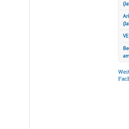
(J
Ar
(J
VE
Be
am
Weit
Fac