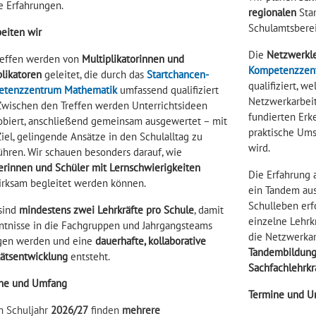
e Erfahrungen.
regionalen
Star
Schulamtsberei
beiten wir
Die
Netzwerkl
reffen werden von
Multiplikatorinnen und
Kompetenzzen
plikatoren
geleitet, die durch das
Startchancen-
qualifiziert, w
tenzzentrum Mathematik
umfassend qualifiziert
Netzwerkarbeit
 Zwischen den Treffen werden Unterrichtsideen
fundierten Erk
obiert, anschließend gemeinsam ausgewertet – mit
praktische Ums
iel, gelingende Ansätze in den Schulalltag zu
wird.
ühren. Wir schauen besonders darauf, wie
erinnen und Schüler mit Lernschwierigkeiten
Die Erfahrung 
irksam begleitet werden können.
ein Tandem aus
Schulleben erf
 sind
mindestens zwei Lehrkräfte pro Schule
, damit
einzelne Lehrk
ntnisse in die Fachgruppen und Jahrgangsteams
die Netzwerkar
gen werden und eine
dauerhafte, kollaborative
Tandembildung 
tätsentwicklung
entsteht.
Sachfachlehrkr
ne und Umfang
Termine und U
m Schuljahr
2026/27
finden
mehrere