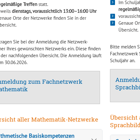
Im Schulja
egelmäßige Treffen
statt.
regelmäßi
eweils
dienstags, voraussichtlich 13:00–16:00 Uhr
voraussich
enaue Orte der Netzwerke finden Sie in der
Genaue Ort
bersicht.
Übersicht.
 tragen Sie bei der Anmeldung die Netzwerk-
Bitte melden Si
r Ihres gewünschten Netzwerks ein. Diese finden
Fachnetzwerk 
n der nachfolgenden Übersicht. Die Anmeldung läuft
Schuljahr an.
um 30.06.2026.
Anmeldu
nmeldung zum Fachnetzwerk
Sprachb
athematik
Übersicht 
rsicht aller Mathematik-Netzwerke
Sprachbil
ithmetische Basiskompetenzen