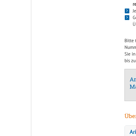
r
J
G
Ü
Bitte
Numme
Sie i
bis z
A
M
Übe
Ar