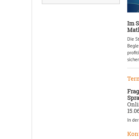
Im S
Mat
Die S
Begle
profi
sicher
Term
Fra
Spr
Onli
15.0
In de
Kon