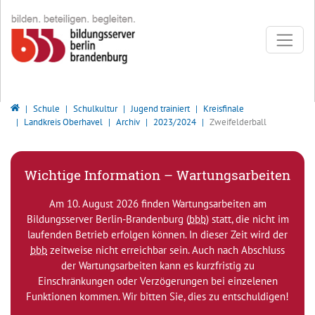
Direkt zur Hauptnavigation springen
Direkt zum Inhalt springen
Bildungsserver Berlin - Brandenburg
Schule
Schulkultur
Jugend trainiert
Kreisfinale
Landkreis Oberhavel
Archiv
2023/2024
Zweifelderball
Wichtige Information – Wartungsarbeiten
Am 10. August 2026 finden Wartungsarbeiten am
Bildungsserver Berlin-Brandenburg (
bbb
) statt, die nicht im
laufenden Betrieb erfolgen können. In dieser Zeit wird der
bbb
zeitweise nicht erreichbar sein. Auch nach Abschluss
der Wartungsarbeiten kann es kurzfristig zu
Einschränkungen oder Verzögerungen bei einzelenen
Funktionen kommen. Wir bitten Sie, dies zu entschuldigen!