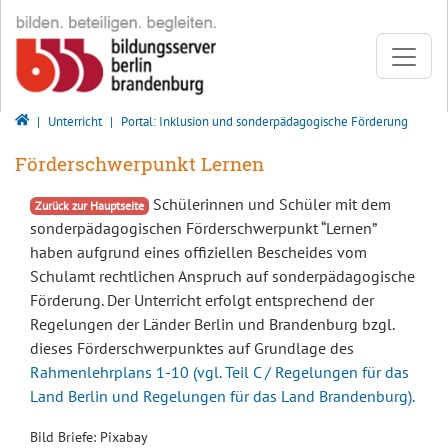
Direkt zur Hauptnavigation springen
Direkt zum Inhalt springen
Bildungsserver Berlin -Brandenburg
Rahmenlehrpläne
Bildungsserver Berlin - Brandenburg
Unterricht
Portal: Inklusion und sonderpädagogische Förderung
Unterrichtsentwicklung
Förderschwerpunkt Lernen
Fächer
Schülerinnen und Schüler mit dem
Zurück zur Hauptseite
Fachbriefe Berlin
sonderpädagogischen Förderschwerpunkt “Lernen”
haben aufgrund eines offiziellen Bescheides vom
Fachbriefe Brandenburg
Schulamt rechtlichen Anspruch auf sonderpädagogische
Förderung. Der Unterricht erfolgt entsprechend der
Regelungen der Länder Berlin und Brandenburg bzgl.
Zentrale Prüfungen
dieses Förderschwerpunktes auf Grundlage des
Rahmenlehrplans 1-10 (vgl. Teil C / Regelungen für das
Dezentrales Abitur im Land Brandenburg
Land Berlin und Regelungen für das Land Brandenburg).
Lernprozessbegleitende Diagnostik und Förderung
Bild Briefe: Pixabay