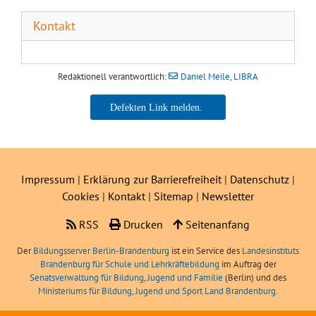
VERA – Vergleichsarbeiten
Kontakt
Portal: Inklusion und sonderpädagogische Förderung
Redaktionell verantwortlich:
Daniel Meile, LIBRA
Sonder- und inklusionspädagogische Angebote und Veranstaltungen des LIBRA
Daniel Meile, LIBRA
Sonderpädagogische Förderung in Berlin und Brandenburg
Vergleichende Arbeiten im Förderschwerpunkt Lernen
Impressum
|
Erklärung zur Barrierefreiheit
|
Datenschutz
|
Begabungsförderung im Land Brandenburg
Cookies
|
Kontakt
|
Sitemap
|
Newsletter
RSS
Drucken
Seitenanfang
Aktionsprogramm "Corona-Aufholpaket"
Der
Bildungsserver Berlin-Brandenburg
ist ein Service des
Landesinstituts
Brandenburg für Schule und Lehrkräftebildung
im Auftrag der
Senatsverwaltung für Bildung, Jugend und Familie
(Berlin) und des
Ministeriums für Bildung, Jugend und Sport Land Brandenburg
.